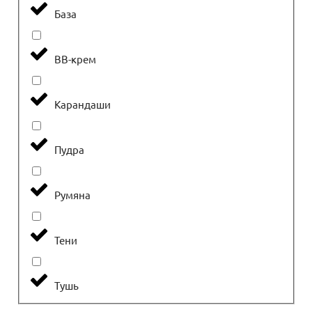
База
ВВ-крем
Карандаши
Пудра
Румяна
Тени
Тушь