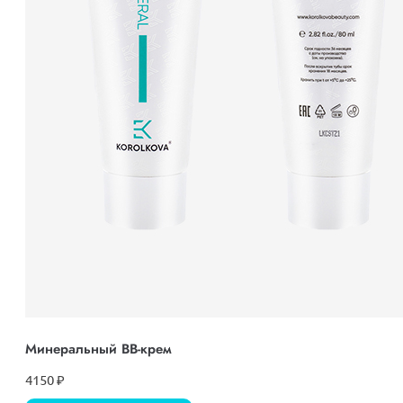
Минеральный ВВ-крем
4150
₽