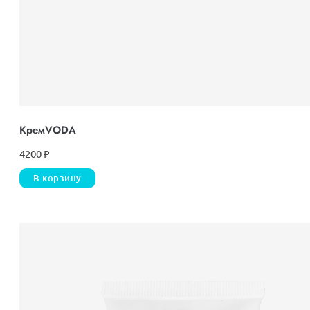
КремVODА
4200
₽
В корзину