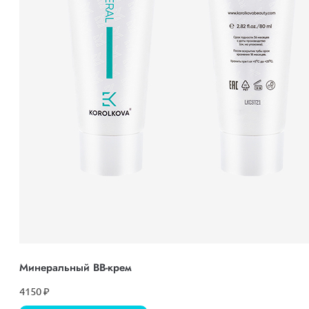
Минеральный ВВ-крем
4150
₽