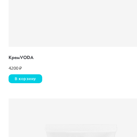
КремVODА
4200
₽
В корзину