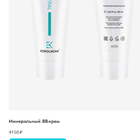
Минеральный ВВ-крем
4150
₽