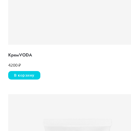
КремVODА
4200
₽
В корзину