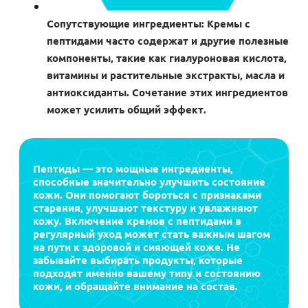
Сопутствующие ингредиенты: Кремы с
пептидами часто содержат и другие полезные
компоненты, такие как гиалуроновая кислота,
витамины и растительные экстракты, масла и
антиоксиданты. Сочетание этих ингредиентов
может усилить общий эффект.
Пептиды — это мощные ингредиенты,
способные значительно улучшить состояние
кожи. Они помогают бороться с признаками
старения, улучшают текстуру и увлажняют
кожу. Включение кремов с пептидами в
регулярный уход может стать важным шагом
на пути к здоровой и сияющей коже. Не
забывайте выбирать продукты, которые
подходят именно вашему типу и состоянию
кожи, и обращайте внимание на состав.