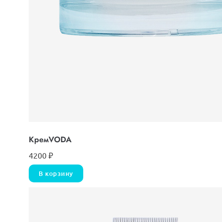
КремVODА
4200
₽
В корзину